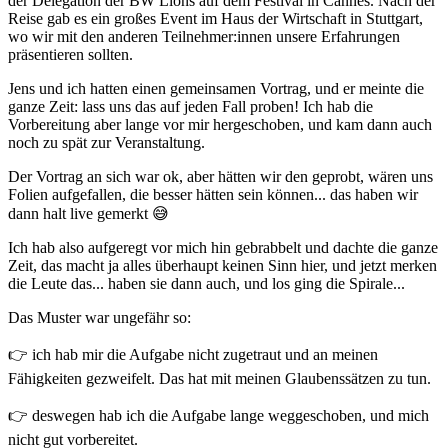
der Delegation der BW Lions auf dem Festival in Cannes. Nach der
Reise gab es ein großes Event im Haus der Wirtschaft in Stuttgart,
wo wir mit den anderen Teilnehmer:innen unsere Erfahrungen
präsentieren sollten.
Jens und ich hatten einen gemeinsamen Vortrag, und er meinte die
ganze Zeit: lass uns das auf jeden Fall proben! Ich hab die
Vorbereitung aber lange vor mir hergeschoben, und kam dann auch
noch zu spät zur Veranstaltung.
Der Vortrag an sich war ok, aber hätten wir den geprobt, wären uns
Folien aufgefallen, die besser hätten sein können... das haben wir
dann halt live gemerkt 😅
Ich hab also aufgeregt vor mich hin gebrabbelt und dachte die ganze
Zeit, das macht ja alles überhaupt keinen Sinn hier, und jetzt merken
die Leute das... haben sie dann auch, und los ging die Spirale...
Das Muster war ungefähr so:
👉 ich hab mir die Aufgabe nicht zugetraut und an meinen
Fähigkeiten gezweifelt. Das hat mit meinen Glaubenssätzen zu tun.
👉 deswegen hab ich die Aufgabe lange weggeschoben, und mich
nicht gut vorbereitet.