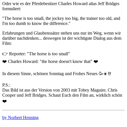
Oder wie es der Pferdebesitzer Charles Howard alias Jeff Bridges
formuliert:
"The horse is too small, the jockey too big, the trainer too old, and
I'm too dumb to know the difference."
Erfahrungen und Glaubenssätze stehen uns nur im Weg, wenn wir
darüber nachdenken... deswegen ist der wichtigste Dialog aus dem
Film:
👉 Reporter: "The horse is too small"
❤️ Charles Howard: "the horse doesn't know that" ❤️
In diesem Sinne, schönen Sonntag und Frohes Neues 🥳☀️🤘
P.S.:
Das Bild ist aus der Version von 2003 mit Tobey Maguire, Chris
Cooper und Jeff Bridges. Schaut Euch den Film an, wirklich schön
❤️
by Norbert Henning