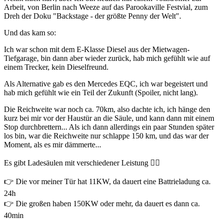
Arbeit, von Berlin nach Weeze auf das Parookaville Festvial, zum
Dreh der Doku "Backstage - der größte Penny der Welt".
Und das kam so:
Ich war schon mit dem E-Klasse Diesel aus der Mietwagen-
Tiefgarage, bin dann aber wieder zurück, hab mich gefühlt wie auf
einem Trecker, kein Dieselfreund.
Als Alternative gab es den Mercedes EQC, ich war begeistert und
hab mich gefühlt wie ein Teil der Zukunft (Spoiler, nicht lang).
Die Reichweite war noch ca. 70km, also dachte ich, ich hänge den
kurz bei mir vor der Haustür an die Säule, und kann dann mit einem
Stop durchbrettern... Als ich dann allerdings ein paar Stunden später
los bin, war die Reichweite nur schlappe 150 km, und das war der
Moment, als es mir dämmerte...
Es gibt Ladesäulen mit verschiedener Leistung 🤦‍♂️
👉 Die vor meiner Tür hat 11KW, da dauert eine Battrieladung ca.
24h
👉 Die großen haben 150KW oder mehr, da dauert es dann ca.
40min