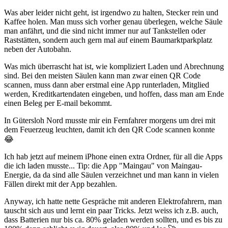
Was aber leider nicht geht, ist irgendwo zu halten, Stecker rein und
Kaffee holen. Man muss sich vorher genau überlegen, welche Säule
man anfährt, und die sind nicht immer nur auf Tankstellen oder
Raststätten, sondern auch gern mal auf einem Baumarktparkplatz
neben der Autobahn.
Was mich überrascht hat ist, wie kompliziert Laden und Abrechnung
sind. Bei den meisten Säulen kann man zwar einen QR Code
scannen, muss dann aber erstmal eine App runterladen, Mitglied
werden, Kreditkartendaten eingeben, und hoffen, dass man am Ende
einen Beleg per E-mail bekommt.
In Gütersloh Nord musste mir ein Fernfahrer morgens um drei mit
dem Feuerzeug leuchten, damit ich den QR Code scannen konnte
😂
Ich hab jetzt auf meinem iPhone einen extra Ordner, für all die Apps
die ich laden musste... Tip: die App "Maingau" von Maingau-
Energie, da da sind alle Säulen verzeichnet und man kann in vielen
Fällen direkt mit der App bezahlen.
Anyway, ich hatte nette Gespräche mit anderen Elektrofahrern, man
tauscht sich aus und lernt ein paar Tricks. Jetzt weiss ich z.B. auch,
dass Batterien nur bis ca. 80% geladen werden sollten, und es bis zu