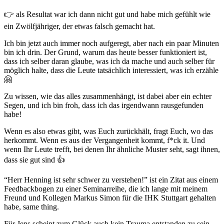
👉 als Resultat war ich dann nicht gut und habe mich gefühlt wie
ein Zwölfjähriger, der etwas falsch gemacht hat.
Ich bin jetzt auch immer noch aufgeregt, aber nach ein paar Minuten
bin ich drin. Der Grund, warum das heute besser funktioniert ist,
dass ich selber daran glaube, was ich da mache und auch selber für
möglich halte, dass die Leute tatsächlich interessiert, was ich erzähle
🤗
Zu wissen, wie das alles zusammenhängt, ist dabei aber ein echter
Segen, und ich bin froh, dass ich das irgendwann rausgefunden
habe!
Wenn es also etwas gibt, was Euch zurückhält, fragt Euch, wo das
herkommt. Wenn es aus der Vergangenheit kommt, f*ck it. Und
wenn Ihr Leute trefft, bei denen Ihr ähnliche Muster seht, sagt ihnen,
dass sie gut sind 👍
“Herr Henning ist sehr schwer zu verstehen!” ist ein Zitat aus einem
Feedbackbogen zu einer Seminarreihe, die ich lange mit meinem
Freund und Kollegen Markus Simon für die IHK Stuttgart gehalten
habe, same thing.
Für Jens scheint zum Glück auch kein Trauma entstanden zu sein,