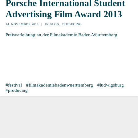
Porsche International Student
Advertising Film Award 2013
14. NOVEMBER 2013
|
IN
BLOG
,
PRODUCING
Preisverleihung an der Filmakademie Baden-Württemberg
festival
filmakademiebadenwuerttemberg
ludwigsburg
producing
5. November 2015
Porsche International
Advertising Film Award 2015
Traditionell an der Filmakademie in Ludwigsburg, ab 2016
dann abwechselnd mit London. Die Sportlist war zwar