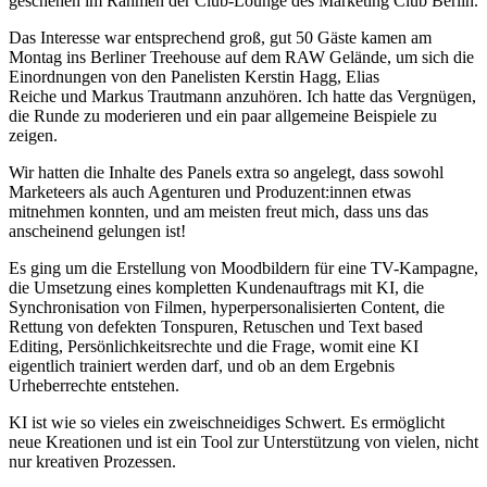
geschehen im Rahmen der Club-Lounge des Marketing Club Berlin.
Das Interesse war entsprechend groß, gut 50 Gäste kamen am
Montag ins Berliner Treehouse auf dem RAW Gelände, um sich die
Einordnungen von den Panelisten Kerstin Hagg, Elias
Reiche und Markus Trautmann anzuhören. Ich hatte das Vergnügen,
die Runde zu moderieren und ein paar allgemeine Beispiele zu
zeigen.
Wir hatten die Inhalte des Panels extra so angelegt, dass sowohl
Marketeers als auch Agenturen und Produzent:innen etwas
mitnehmen konnten, und am meisten freut mich, dass uns das
anscheinend gelungen ist!
Es ging um die Erstellung von Moodbildern für eine TV-Kampagne,
die Umsetzung eines kompletten Kundenauftrags mit KI, die
Synchronisation von Filmen, hyperpersonalisierten Content, die
Rettung von defekten Tonspuren, Retuschen und Text based
Editing, Persönlichkeitsrechte und die Frage, womit eine KI
eigentlich trainiert werden darf, und ob an dem Ergebnis
Urheberrechte entstehen.
KI ist wie so vieles ein zweischneidiges Schwert. Es ermöglicht
neue Kreationen und ist ein Tool zur Unterstützung von vielen, nicht
nur kreativen Prozessen.