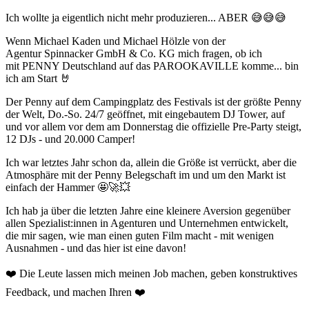
Ich wollte ja eigentlich nicht mehr produzieren... ABER 😅😅😅
Wenn Michael Kaden und Michael Hölzle von der
Agentur Spinnacker GmbH & Co. KG mich fragen, ob ich
mit PENNY Deutschland auf das PAROOKAVILLE komme... bin
ich am Start 🤘
Der Penny auf dem Campingplatz des Festivals ist der größte Penny
der Welt, Do.-So. 24/7 geöffnet, mit eingebautem DJ Tower, auf
und vor allem vor dem am Donnerstag die offizielle Pre-Party steigt,
12 DJs - und 20.000 Camper!
Ich war letztes Jahr schon da, allein die Größe ist verrückt, aber die
Atmosphäre mit der Penny Belegschaft im und um den Markt ist
einfach der Hammer 🤩🚀💥
Ich hab ja über die letzten Jahre eine kleinere Aversion gegenüber
allen Spezialist:innen in Agenturen und Unternehmen entwickelt,
die mir sagen, wie man einen guten Film macht - mit wenigen
Ausnahmen - und das hier ist eine davon!
❤️ Die Leute lassen mich meinen Job machen, geben konstruktives
Feedback, und machen Ihren ❤️