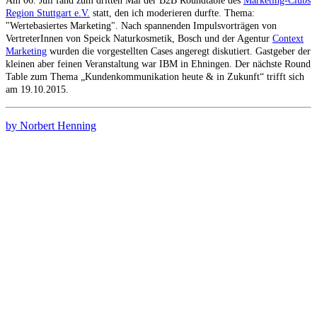
Am 06. Juli fand zum dritten Mal der B2B Roundtable des
Marketing-Clubs
Region Stuttgart e.V.
statt, den ich moderieren durfte. Thema:
"Wertebasiertes Marketing". Nach spannenden Impulsvorträgen von
VertreterInnen von Speick Naturkosmetik, Bosch und der Agentur
Context
Marketing
wurden die vorgestellten Cases angeregt diskutiert. Gastgeber der
kleinen aber feinen Veranstaltung war IBM in Ehningen. Der nächste Round
Table zum Thema „Kundenkommunikation heute & in Zukunft“ trifft sich
am 19.10.2015.
by Norbert Henning